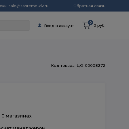
жи: sale@sanremo-dv.ru
Обратная связь
0
0 руб.
Вход в аккаунт
Код товара: ЦО-00008272
в 0 магазинах
расчет менеджером