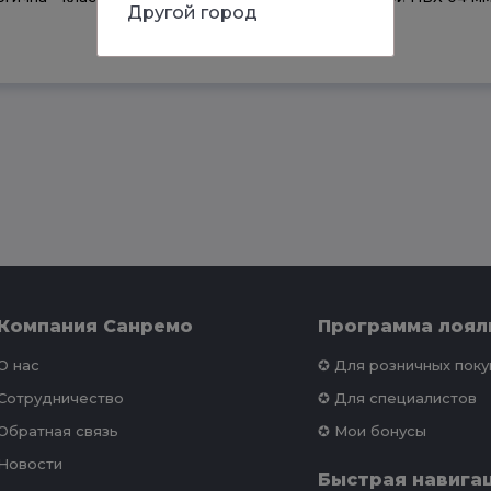
Другой город
Компания Санремо
Программа лоял
О нас
✪ Для розничных пок
Сотрудничество
✪ Для специалистов
Обратная связь
✪ Мои бонусы
Новости
Быстрая навига