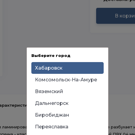
В корз
Выберите город
Хабаровск
Комсомольск-На-Амуре
Вяземский
Дальнегорск
арактеристики
Биробиджан
Переяславка
 ламинированному покрытию и особой пропитке не разбухает и
гична - класс эмиссии Е1. Края обработаны кромкой ПВХ 04 мм