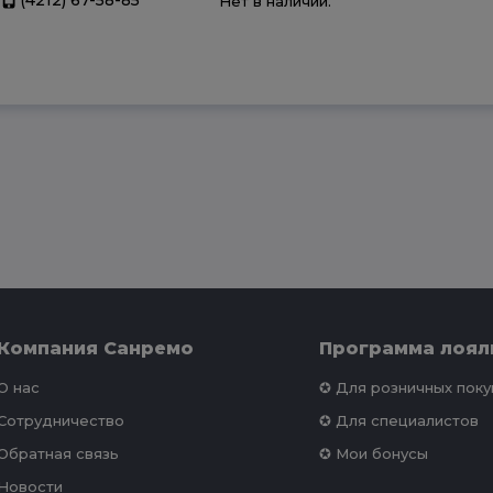
Нет в наличии.
Компания Санремо
Программа лоял
О нас
✪ Для розничных пок
Сотрудничество
✪ Для специалистов
Обратная связь
✪ Мои бонусы
Новости