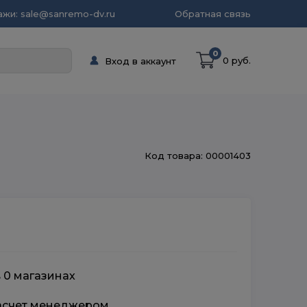
жи: sale@sanremo-dv.ru
Обратная связь
0
0 руб.
Вход в аккаунт
Код товара: 00001403
в 0 магазинах
расчет менеджером