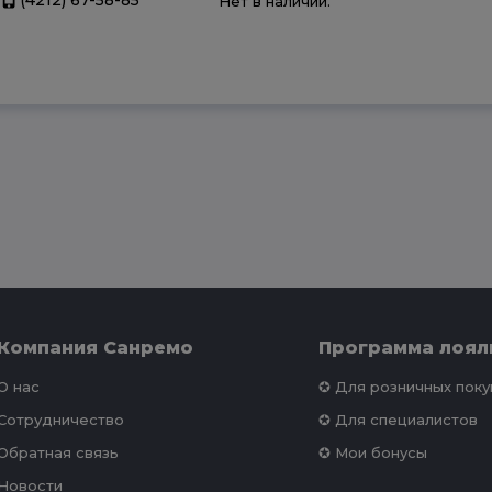
Нет в наличии.
Компания Санремо
Программа лоял
О нас
✪ Для розничных пок
Сотрудничество
✪ Для специалистов
Обратная связь
✪ Мои бонусы
Новости