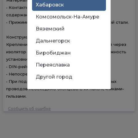
Материалы
Хабаровск
• Контактная группа шин изготовлена из латуни с
содержанием меди не менее 57%.
Комсомольск-На-Амуре
• Прижимные винты изготовлены из оцинкованной стали.
Вяземский
Конструкция
Дальнегорск
Крепление шин на поверхность осуществляется через
изолятор нулевой шины. Изоляторы дают возможность
Биробиджан
установки шин на:
Переяславка
• DIN-рейку 35 мм;
• Непосредственно на панель щита;
Другой город
• При подключении к шинам медных многожильных
проводов необходимо оконцевать их наконечниками-
гильзами.
Сообщить об ошибке