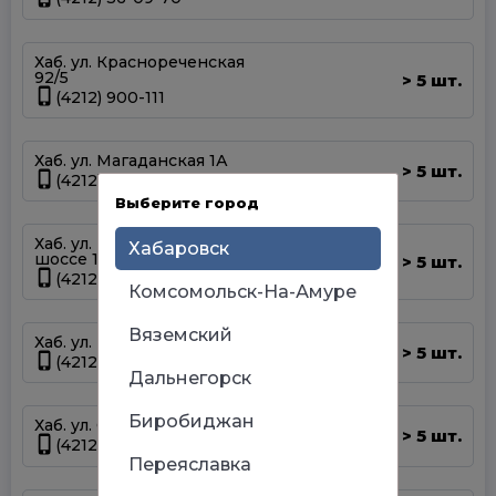
Хаб. ул. Краснореченская
92/5
5 шт.
>
(4212) 900-111
Хаб. ул. Магаданская 1А
5 шт.
>
(4212) 63-39-83
Выберите город
Хаб. ул. Матвеевское
Хабаровск
шоссе 13А
5 шт.
>
(4212) 69-93-93
Комсомольск-На-Амуре
Вяземский
Хаб. ул. Панфиловцев 14Б
5 шт.
>
(4212) 63-22-47
Дальнегорск
Биробиджан
Хаб. ул. Серышева 34
5 шт.
>
(4212) 47-44-66
Переяславка