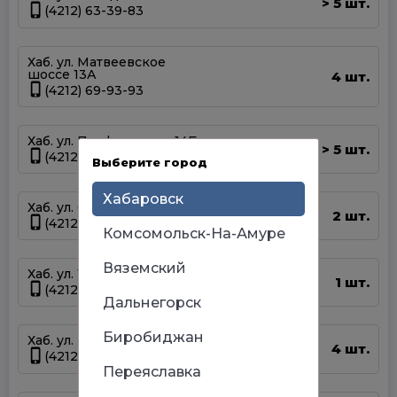
5 шт.
>
(4212) 63-39-83
Хаб. ул. Матвеевское
шоссе 13А
4 шт.
(4212) 69-93-93
Хаб. ул. Панфиловцев 14Б
5 шт.
>
(4212) 63-22-47
Выберите город
Хабаровск
Хаб. ул. Суворова 45
2 шт.
(4212) 50-67-37
Комсомольск-На-Амуре
Вяземский
Хаб. ул. Тихоокеанская 170
1 шт.
(4212) 67-13-31
Дальнегорск
Биробиджан
Хаб. ул. Шелеста 83
4 шт.
(4212) 93-68-68
Переяславка