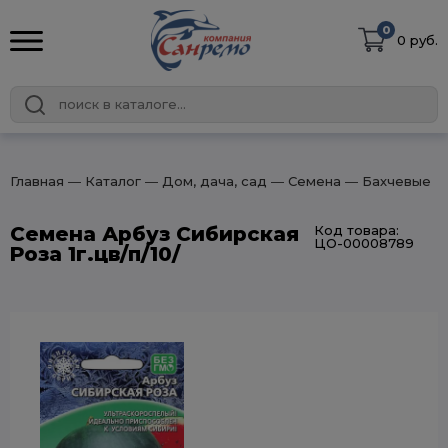
0
0 руб.
Главная
― Каталог
― Дом, дача, сад
― Семена
― Бахчевые
Семена Арбуз Сибирская
Код товара:
ЦО-00008789
Роза 1г.цв/п/10/