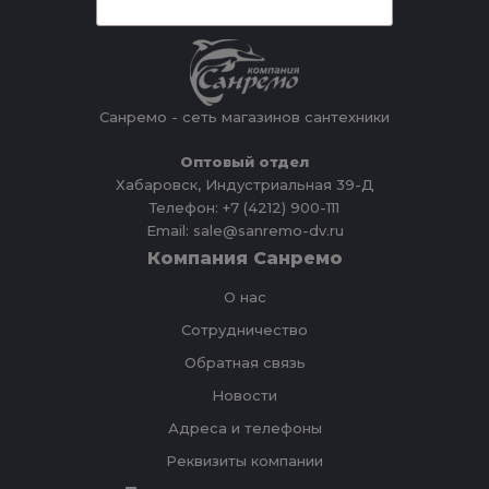
Санремо - сеть магазинов сантехники
Оптовый отдел
Хабаровск, Индустриальная 39-Д
Телефон: +7 (4212) 900-111
Email: sale@sanremo-dv.ru
Компания Санремо
О нас
Сотрудничество
Обратная связь
Новости
Адреса и телефоны
Реквизиты компании