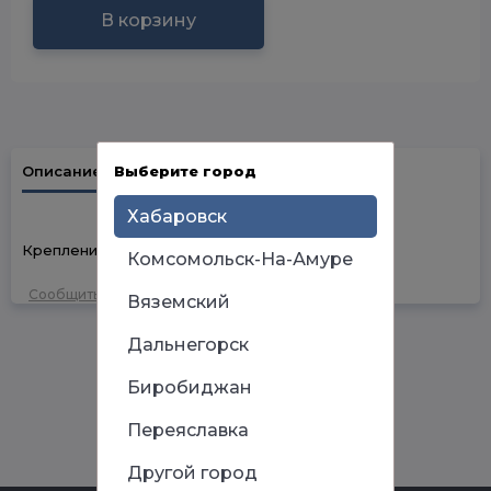
В корзину
Выберите город
Описание
Наличие в магазинах
Хабаровск
Крепление для труб с защелкой 25 мм
Комсомольск-На-Амуре
Сообщить об ошибке
Вяземский
Дальнегорск
Биробиджан
Переяславка
Другой город