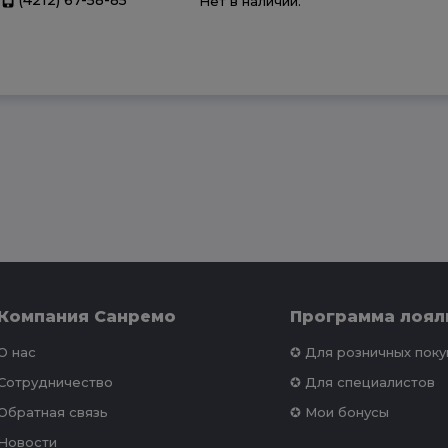
Нет в наличии.
Компания Санремо
Программа лоял
О нас
✪ Для розничных пок
Сотрудничество
✪ Для специалистов
Обратная связь
✪ Мои бонусы
Новости