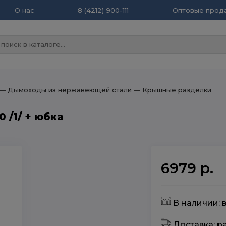
О нас
8 (4212) 900-111
Оптовые прода
― Дымоходы из нержавеющей стали
― Крышные разделки
 /1/ + юбка
6979 р.
В наличии: в
Доставка: 