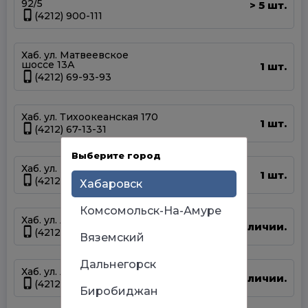
92/5
5 шт.
>
(4212) 900-111
Хаб. ул. Матвеевское
шоссе 13А
1 шт.
(4212) 69-93-93
Хаб. ул. Тихоокеанская 170
1 шт.
(4212) 67-13-31
Выберите город
Хаб. ул. Шелеста 83
1 шт.
(4212) 93-68-68
Хабаровск
Комсомольск-На-Амуре
Хаб. ул. Аксенова 40
Нет в наличии.
(4212) 67-22-00
Вяземский
Дальнегорск
Хаб. ул. Артёмовская 55г
Нет в наличии.
(4212) 94-44-12
Биробиджан