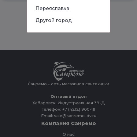
Переяславка
Другой город
Санремо - сеть магазинов сантехники
Оптовый отдел
Хабаровск, Индустриальная 39-Д
Телефон: +7 (4212) 900-111
Email: sale@sanremo-dv.ru
Компания Санремо
О нас