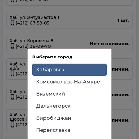
Хаб. ул. Энтузиастов 1
1 шт.
(4212) 67-58-85
Хаб. ул. Королева 8
Нет в наличии.
(4212) 36-09-70
Выберите город
Хаб. ул. Краснореченская
92/5
Нет в наличии.
Хабаровск
(4212) 900-111
Комсомольск-На-Амуре
Хаб. ул. Магаданская 1А
Вяземский
Нет в наличии.
(4212) 63-39-83
Дальнегорск
Хаб. ул. Матвеевское
Биробиджан
шоссе 13А
Нет в наличии.
(4212) 69-93-93
Переяславка