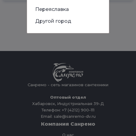
Переяславка
Другой город
Санремо - сеть магазинов сантехники
Оптовый отдел
Хабаровск, Индустриальная 39-Д
Телефон: +7 (4212) 900-111
Email: sale@sanremo-dv.ru
Компания Санремо
О нас