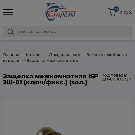
0
0 руб.
Главная
― Каталог
― Дом, дача, сад
― Замочно-скобяные
изделия
― Защелки межкомнатные
Защелка межкомнатная ISP
Код товара:
ЦО-00002727
3Ш-01 (ключ/фикс.) (зол.)