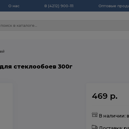
О нас
8 (4212) 900-111
Оптовые прода
ей
для стеклообоев 300г
469 р.
В наличии: в
Доставка: 