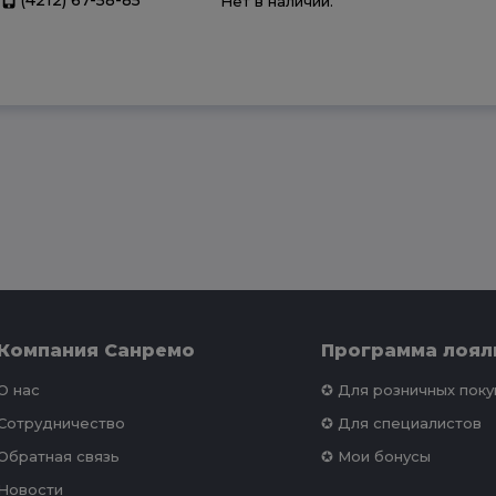
Нет в наличии.
Компания Санремо
Программа лоял
О нас
✪ Для розничных пок
Сотрудничество
✪ Для специалистов
Обратная связь
✪ Мои бонусы
Новости