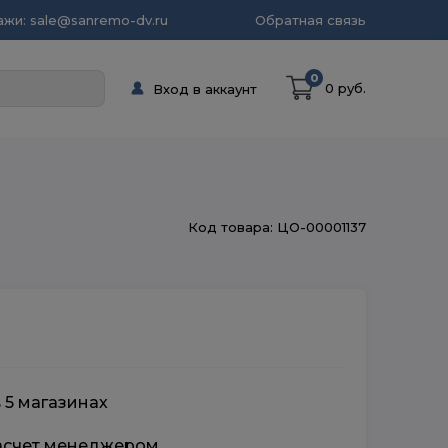
жи: sale@sanremo-dv.ru
Обратная связь
0
0 руб.
Вход в аккаунт
Код товара: ЦО-00001137
 5 магазинах
расчет менеджером