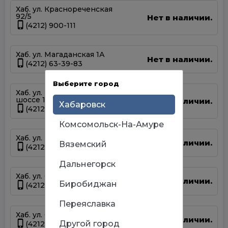
Хаб. ул. Краснореченская
92/5
Нет в наличии.
(4212) 900-111
Хаб. ул. Магаданская 1А
Нет в наличии.
(4212) 63-39-83
Выберите город
Хаб. ул. Матвеевское
шоссе 13А
Нет в наличии.
Хабаровск
(4212) 69-93-93
Комсомольск-На-Амуре
Хаб. ул. Панфиловцев 14Б
Нет в наличии.
Вяземский
(4212) 63-22-47
Дальнегорск
Хаб. ул. Серышева 34
Нет в наличии.
Биробиджан
(4212) 47-44-66
Переяславка
Хаб. ул. Суворова 45
Нет в наличии.
Другой город
(4212) 50-67-37