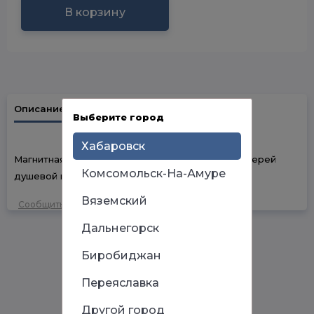
В корзину
Описание
Наличие в магазинах
Выберите город
Хабаровск
Магнитная лента для герметичного закрытия дверей
Комсомольск-На-Амуре
душевой кабины
Вяземский
Сообщить об ошибке
Дальнегорск
Биробиджан
Переяславка
Другой город