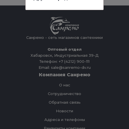
Санремо - сеть магазинов сантехники
Оптовый отдел
Хабаровск, Индустриальная 39-Д
Телефон: +7 (4212) 900-111
Email: sale@sanremo-dv.ru
Компания Санремо
О нас
Сотрудничество
Обратная связь
Новости
Адреса и телефоны
Реквизиты компании