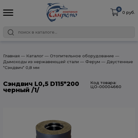
0
0 руб.
Главная
― Каталог
― Отопительное оборудование
―
Дымоходы из нержавеющей стали
― Ферум
― Двустенные
"Сэндвич" 0,8 мм
Сэндвич L0,5 D115*200
Код товара:
ЦО-00004660
черный /1/