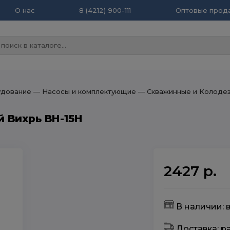
О нас
8 (4212) 900-111
Оптовые прода
удование
― Насосы и комплектующие
― Скважинные и Колоде
 Вихрь ВН-15Н
2427 р.
В наличии: 
Доставка: 