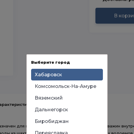
В корз
Выберите город
Хабаровск
Комсомольск-На-Амуре
Вяземский
арактеристики
Дальнегорск
Биробиджан
значен для подачи воды в бытовых условиях из скважин внутр
Переяславка
воды из шахтных колодцев, резервуаров и открытых водоемов 