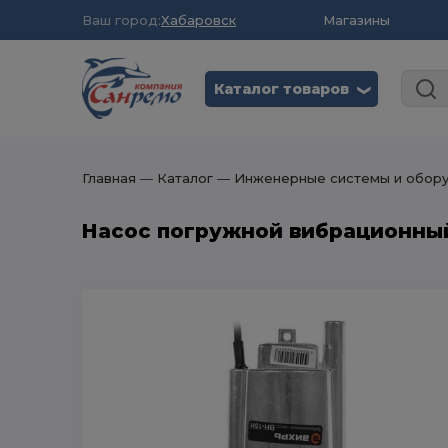
Ваш город:
Хабаровск
Магазины
Каталог товаров
❮
Главная
― Каталог
― Инженерные системы и обор
Насос погружной вибрационный