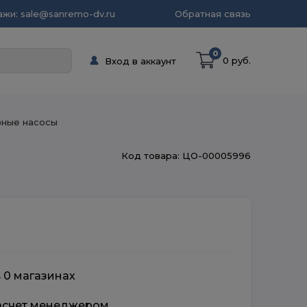
жи: sale@sanremo-dv.ru
Обратная связь
0
0 руб.
Вход в аккаунт
зные насосы
Код товара: ЦО-00005996
в 0 магазинах
расчет менеджером