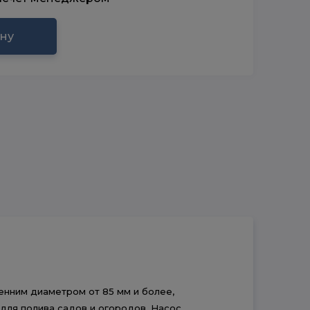
ину
енним диаметром от 85 мм и более,
для полива садов и огородов. Насос