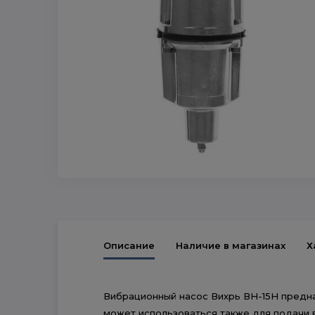
Описание
Наличие в магазинах
Х
Вибрационный насос Вихрь ВН-15Н предна
может использоваться также для подачи 