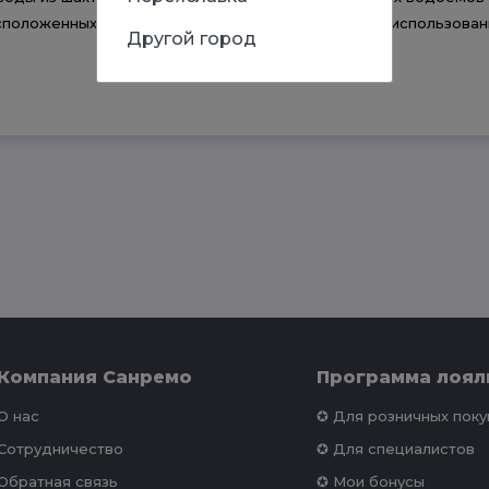
сположенных на значительном расстоянии от мест использован
Другой город
Компания Санремо
Программа лоял
О нас
✪ Для розничных пок
Сотрудничество
✪ Для специалистов
Обратная связь
✪ Мои бонусы