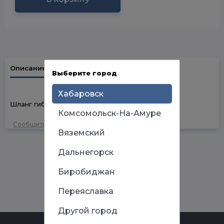
Описание
Наличие в магазинах
Выберите город
Хабаровск
Шланг гибкий (трубка) ПВХ 7мм х 1мм х 2м
Комсомольск-На-Амуре
Сообщить об ошибке
Вяземский
Дальнегорск
Биробиджан
Переяславка
Другой город