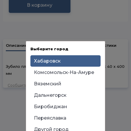
В корзину
Описание
Наличие в магазинах
Характеристики
Выберите город
Хабаровск
Зубило плоское широкое TUNDRA, SDS-plus, 14 х 40 x 400
Комсомольск-На-Амуре
мм
Вяземский
Сообщить об ошибке
Дальнегорск
Биробиджан
Переяславка
Другой город