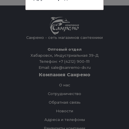
Санремо - сеть магазинов сантехники
Оптовый отдел
Хабаровск, Индустриальная 39-Д
Телефон: +7 (4212) 900-111
Email: sale@sanremo-dv.ru
Компания Санремо
О нас
Сотрудничество
Обратная связь
Новости
Адреса и телефоны
Реквизиты компании