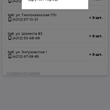
(4212) 50-67-37
Хаб. ул. Тихоокеанская 170
5 шт.
>
(4212) 67-13-31
Хаб. ул. Шелеста 83
5 шт.
>
(4212) 93-68-68
Хаб. ул. Энтузиастов 1
5 шт.
>
(4212) 67-58-85
Сообщить об ошибке