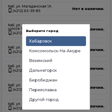
Хаб. ул. Магаданская 1А
Нет в наличии.
(4212) 63-39-83
Хаб. ул. Матвеевское
шоссе 13А
Нет в наличии.
Выберите город
(4212) 69-93-93
Хабаровск
Хаб. ул. Панфиловцев 14Б
Нет в наличии.
Комсомольск-На-Амуре
(4212) 63-22-47
Вяземский
Хаб. ул. Серышева 34
Нет в наличии.
Дальнегорск
(4212) 47-44-66
Биробиджан
Хаб. ул. Суворова 45
Нет в наличии.
(4212) 50-67-37
Переяславка
Другой город
Хаб. ул. Тихоокеанская 170
Нет в наличии.
(4212) 67-13-31