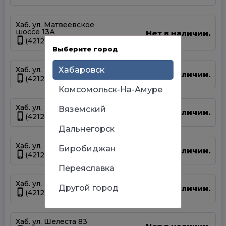
Хаб. ул. Матвеевское
шоссе 13А
Нет в наличии.
(4212) 69-93-93
Выберите город
Хабаровск
Хаб. ул. Панфиловцев 14Б
Нет в наличии.
(4212) 63-22-47
Комсомольск-На-Амуре
Хаб. ул. Серышева 34
Вяземский
Нет в наличии.
(4212) 47-44-66
Дальнегорск
Хаб. ул. Суворова 45
Биробиджан
Нет в наличии.
(4212) 50-67-37
Переяславка
Хаб. ул. Тихоокеанская 170
Другой город
Нет в наличии.
(4212) 67-13-31
Хаб. ул. Шелеста 83