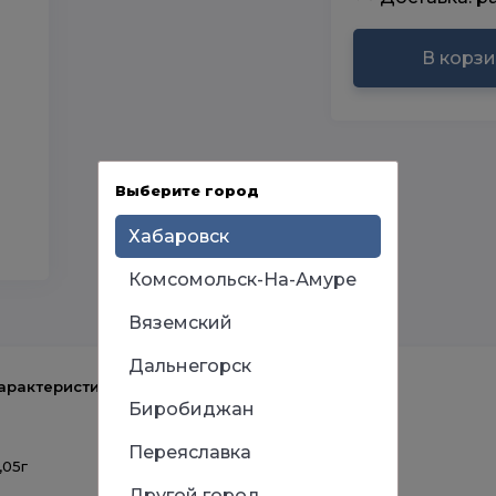
В корз
Выберите город
Хабаровск
Комсомольск-На-Амуре
Вяземский
Дальнегорск
арактеристики
Биробиджан
Переяславка
,05г
Другой город