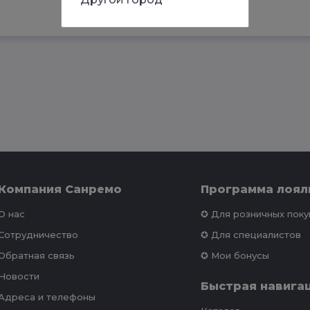
Компания Санремо
Программа лоял
О нас
✪ Для розничных пок
Сотрудничество
✪ Для специалистов
Обратная связь
✪ Мои бонусы
Новости
Быстрая навига
Адреса и телефоны