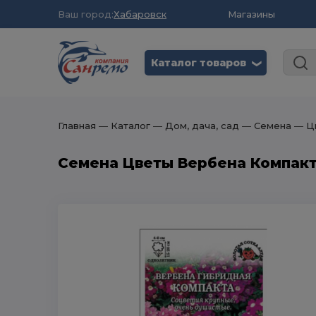
Ваш город:
Хабаровск
Магазины
Каталог товаров
❮
Главная
― Каталог
― Дом, дача, сад
― Семена
― Ц
Семена Цветы Вербена Компакт