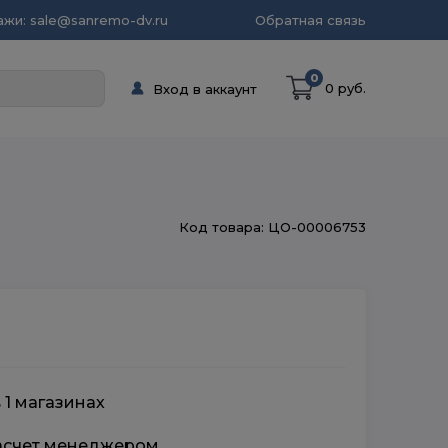
жи: sale@sanremo-dv.ru
Обратная связь
0
0 руб.
Вход в аккаунт
Код товара: ЦО-00006753
 1 магазинах
расчет менеджером