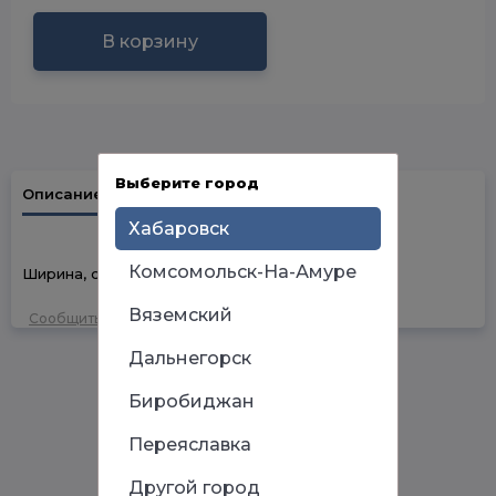
В корзину
Выберите город
Описание
Наличие в магазинах
Хабаровск
Комсомольск-На-Амуре
Ширина, см: 4 Высота, см: 4 Глубина, см: 6
Вяземский
Сообщить об ошибке
Дальнегорск
Биробиджан
Переяславка
Другой город