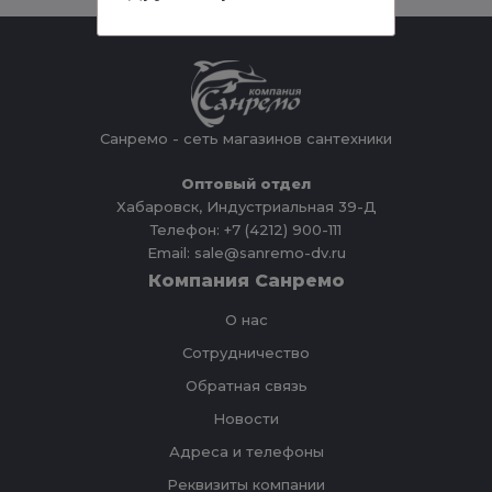
Санремо - сеть магазинов сантехники
Оптовый отдел
Хабаровск, Индустриальная 39-Д
Телефон: +7 (4212) 900-111
Email: sale@sanremo-dv.ru
Компания Санремо
О нас
Сотрудничество
Обратная связь
Новости
Адреса и телефоны
Реквизиты компании