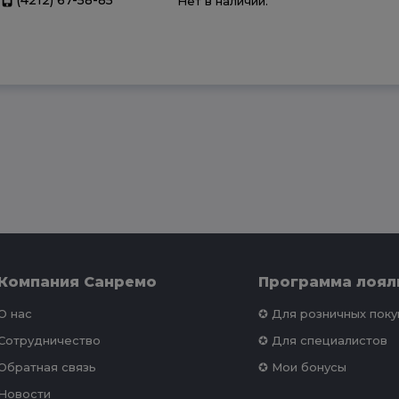
Нет в наличии.
Компания Санремо
Программа лоял
О нас
✪ Для розничных пок
Сотрудничество
✪ Для специалистов
Обратная связь
✪ Мои бонусы
Новости