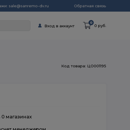
жи: sale@sanremo-dv.ru
Обратная связь
0
0 руб.
Вход в аккаунт
Код товара: ЦО001195
в 0 магазинах
расчет менеджером